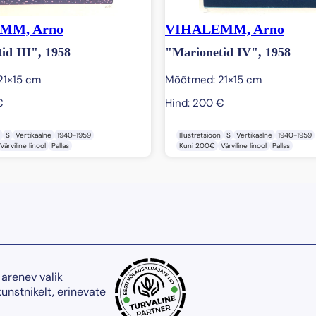
MM, Arno
VIHALEMM, Arno
id III", 1958
"Marionetid IV", 1958
21×15 cm
Mõõtmed: 21×15 cm
€
Hind:
200
€
S
Vertikaalne
1940-1959
Illustratsioon
S
Vertikaalne
1940-1959
Värviline linool
Pallas
Kuni 200€
Värviline linool
Pallas
 arenev valik
kunstnikelt, erinevate