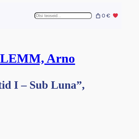
Otsing
0 €
LEMM, Arno
id I – Sub Luna”,