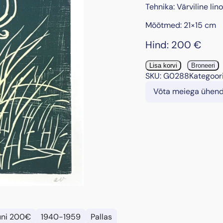
Tehnika: Värviline lino
Mõõtmed: 21×15 cm
Hind:
200
€
"
Lisa korvi
Broneeri
M
SKU:
G0288
Kategoor
a
Võta meiega ühen
r
i
o
n
e
t
i
d
I
–
S
u
uni 200€
1940-1959
Pallas
b