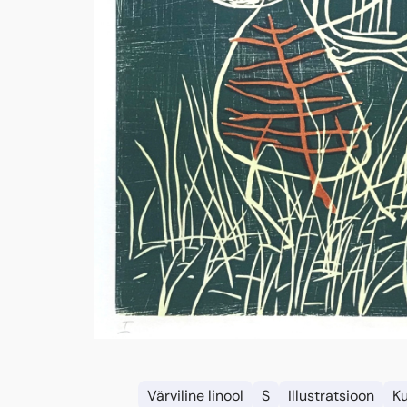
Värviline linool
S
Illustratsioon
K