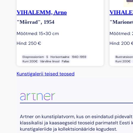
VIHALEMM, Arno
VIHALE
"Mõrrad", 1954
"Marionet
Mõõtmed: 15×30 cm
Mõõtmed: 
Hind:
250
€
Hind:
200
Ekspressionism
S
Horisontaalne
1940-1959
Illustratsioon
Kuni 200€
Värviline linool
Pallas
Kuni 200€
Kunstigalerii teised teosed
Artner on kunstiplatvorm, kus on esindatud pidevalt
klassikalisi ja kaasaegseid teoseid parimatelt Eesti 
kunstigaleriide ja kollektsionääride kogudest.