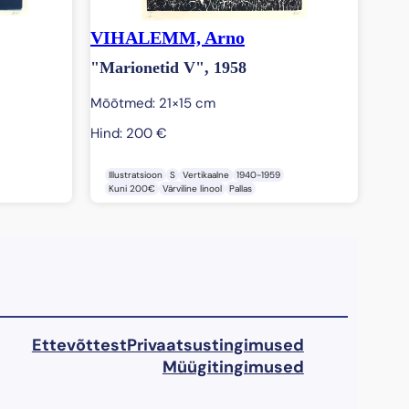
VIHALEMM, Arno
"Marionetid V", 1958
Mõõtmed: 21×15 cm
Hind:
200
€
Illustratsioon
S
Vertikaalne
1940-1959
Kuni 200€
Värviline linool
Pallas
Ettevõttest
Privaatsustingimused
Müügitingimused