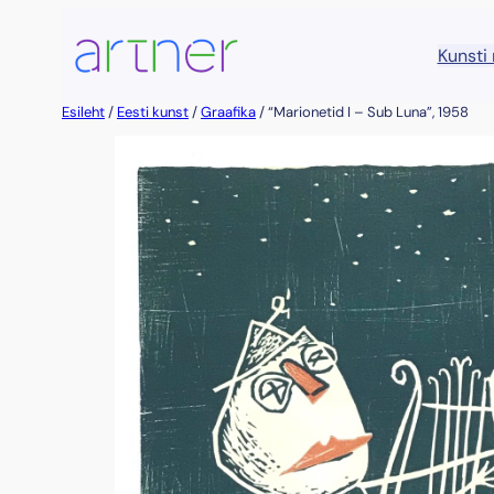
Liigu
sisu
Kunsti
juurde
Esileht
/
Eesti kunst
/
Graafika
/ “Marionetid I – Sub Luna”, 1958