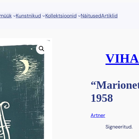
 müük
Kunstnikud
Kollektsioonid
Näitused
Artiklid
VIHA
“Marionet
1958
Artner
Signeeritud.