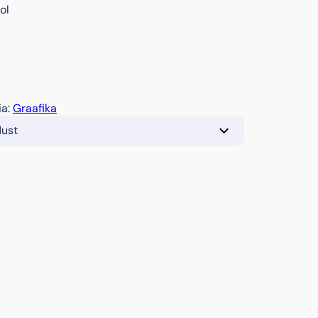
ol
ia:
Graafika
dust