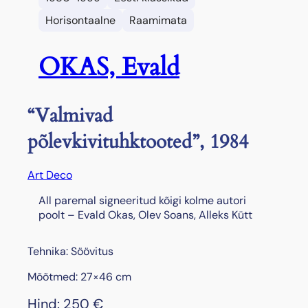
Horisontaalne
Raamimata
OKAS, Evald
“Valmivad
põlevkivituhktooted”, 1984
Art Deco
All paremal signeeritud kõigi kolme autori
poolt – Evald Okas, Olev Soans, Alleks Kütt
Tehnika: Söövitus
Mõõtmed: 27×46 cm
Hind:
250
€