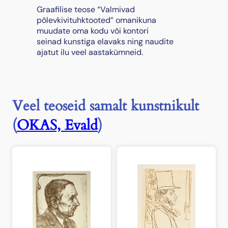
h
Graafilise teose “Valmivad
k
põlevkivituhktooted” omanikuna
t
muudate oma kodu või kontori
o
seinad kunstiga elavaks ning naudite
o
ajatut ilu veel aastakümneid.
t
e
d
"
,
Veel teoseid samalt kunstnikult
1
9
(
OKAS, Evald
)
8
4
k
o
g
u
s