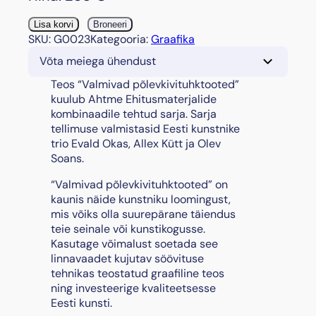
“
Lisa korvi
Broneeri
V
SKU:
G0023
Kategooria:
Graafika
a
Võta meiega ühendust
l
m
Teos “Valmivad põlevkivituhktooted”
i
kuulub Ahtme Ehitusmaterjalide
v
kombinaadile tehtud sarja. Sarja
a
tellimuse valmistasid Eesti kunstnike
d
trio Evald Okas, Allex Kütt ja Olev
p
Soans.
õ
“Valmivad põlevkivituhktooted” on
l
kaunis näide kunstniku loomingust,
e
mis võiks olla suurepärane täiendus
v
teie seinale või kunstikogusse.
k
Kasutage võimalust soetada see
i
linnavaadet kujutav söövituse
v
tehnikas teostatud graafiline teos
i
ning investeerige kvaliteetsesse
t
Eesti kunsti.
u