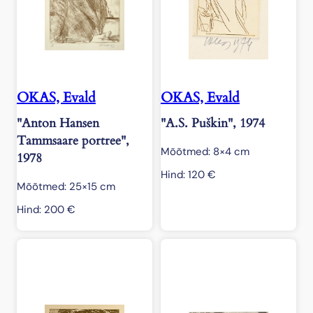
OKAS, Evald
OKAS, Evald
"Anton Hansen
"A.S. Puškin", 1974
Tammsaare portree",
Mõõtmed: 8×4 cm
1978
Hind:
120
€
Mõõtmed: 25×15 cm
Hind:
200
€