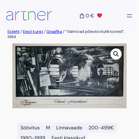
Liigu
sisu
0 €
juurde
Esileht
/
Eesti kunst
/
Graafika
/ “Valmivad põlevkivituhktooted”,
1984
Söövitus
M
Linnavaade
200-499€
1980-1999
Eesti klassikud