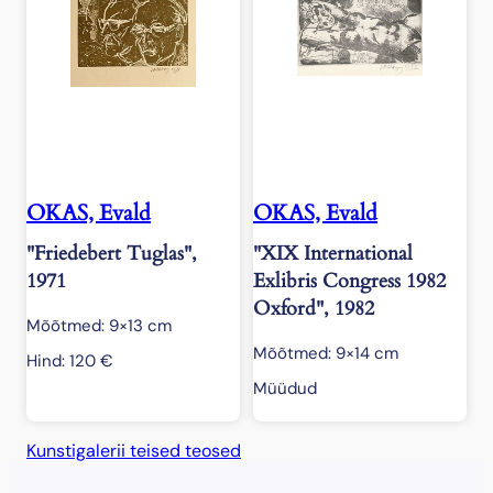
OKAS, Evald
OKAS, Evald
"Friedebert Tuglas",
"XIX International
1971
Exlibris Congress 1982
Oxford", 1982
Mõõtmed: 9×13 cm
Mõõtmed: 9×14 cm
Hind:
120
€
Müüdud
Kunstigalerii teised teosed