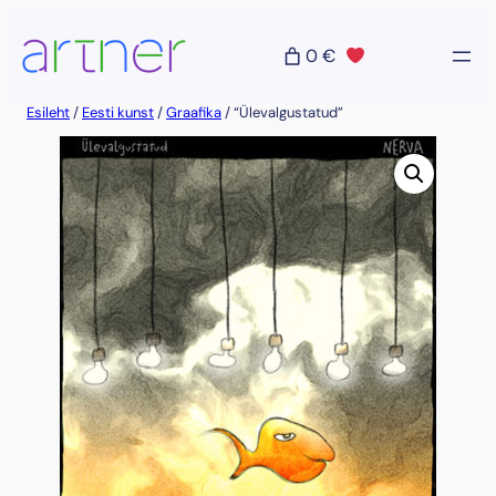
Liigu
sisu
0 €
juurde
Esileht
/
Eesti kunst
/
Graafika
/ “Ülevalgustatud”