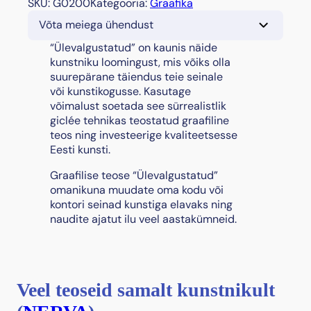
SKU:
G0200
Kategooria:
Graafika
Võta meiega ühendust
“Ülevalgustatud” on kaunis näide
kunstniku loomingust, mis võiks olla
suurepärane täiendus teie seinale
või kunstikogusse. Kasutage
võimalust soetada see sürrealistlik
giclée tehnikas teostatud graafiline
teos ning investeerige kvaliteetsesse
Eesti kunsti.
Graafilise teose “Ülevalgustatud”
omanikuna muudate oma kodu või
kontori seinad kunstiga elavaks ning
naudite ajatut ilu veel aastakümneid.
Veel teoseid samalt kunstnikult