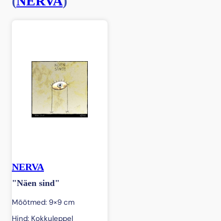
(
NERVA
)
NERVA
"Näen sind"
Mõõtmed: 9×9 cm
Hind: Kokkuleppel