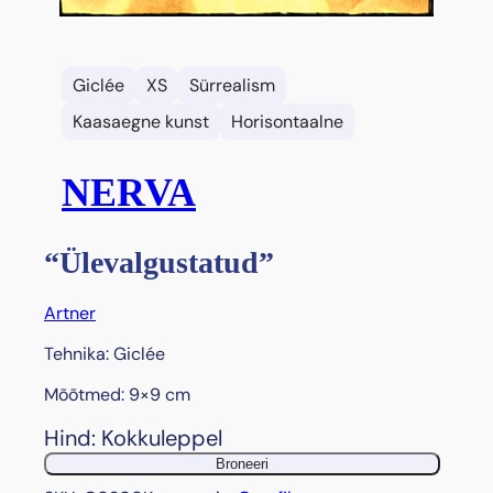
Giclée
XS
Sürrealism
Kaasaegne kunst
Horisontaalne
NERVA
“Ülevalgustatud”
Artner
Tehnika: Giclée
Mõõtmed: 9×9 cm
Hind: Kokkuleppel
Broneeri