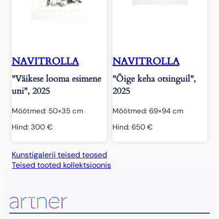
NAVITROLLA
NAVITROLLA
"Väikese looma esimene
"Õige keha otsinguil",
uni", 2025
2025
Mõõtmed: 50×35 cm
Mõõtmed: 69×94 cm
Hind:
300
€
Hind:
650
€
Kunstigalerii teised teosed
Teised tooted kollektsioonis