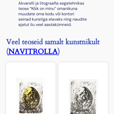
Akvarelli ja litograafia segatehnikas
I
teose “Kõik on minu” omanikuna
"
muudate oma kodu või kontori
,
seinad kunstiga elavaks ning naudite
2
ajatut ilu veel aastakümneid.
0
2
5
Veel teoseid samalt kunstnikult
k
o
(
NAVITROLLA
)
g
u
s