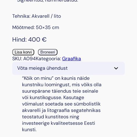
Tehnika: Akvarell / lito
Mõõtmed: 50×35 cm
Hind:
400
€
"
Lisa korvi
Broneeri
K
SKU:
A094
Kategooria:
Graafika
õ
Võta meiega ühendust
i
k
“Kõik on minu” on kaunis näide
o
kunstniku loomingust, mis võiks olla
n
suurepärane täiendus teie seinale
m
või kunstikogusse. Kasutage
i
võimalust soetada see sümbolistlik
n
akvarelli ja litograafia segatehnikas
u
teostatud kunstiteos ning
I
investeerige kvaliteetsesse Eesti
-
kunsti.
I