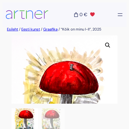
Liigu
sisu
0 €
juurde
Esileht
/
Eesti kunst
/
Graafika
/ “Kõik on minu I-II”, 2025