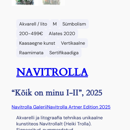
Akvarell / lito
M
Sümbolism
200-499€
Alates 2020
Kaasaegne kunst
Vertikaalne
Raamimata
Sertifikaadiga
NAVITROLLA
“Kõik on minu I-II”, 2025
Navitrolla Galerii
Navitrolla Artner Edition 2025
Akvarelli ja litograafia tehnikas unikaalne
kunstiteos Navitrollalt (Heiki Trolla).
Signeeritud, nummerdatud.