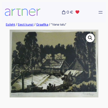
Liigu
sisu
0 €
juurde
Esileht
/
Eesti kunst
/
Graafika
/ “Vana talu”