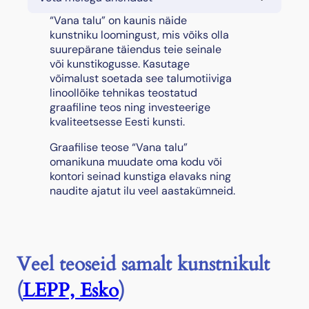
n
a
“Vana talu” on kaunis näide
t
kunstniku loomingust, mis võiks olla
a
suurepärane täiendus teie seinale
l
või kunstikogusse. Kasutage
u
võimalust soetada see talumotiiviga
"
linoollõike tehnikas teostatud
k
graafiline teos ning investeerige
o
kvaliteetsesse Eesti kunsti.
g
Graafilise teose “Vana talu”
u
omanikuna muudate oma kodu või
s
kontori seinad kunstiga elavaks ning
naudite ajatut ilu veel aastakümneid.
Veel teoseid samalt kunstnikult
(
LEPP, Esko
)