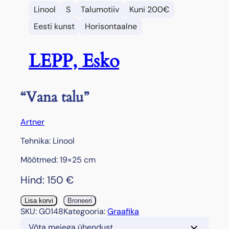
Linool
S
Talumotiiv
Kuni 200€
Eesti kunst
Horisontaalne
LEPP, Esko
“Vana talu”
Artner
Tehnika: Linool
Mõõtmed: 19×25 cm
Hind:
150
€
"
Lisa korvi
Broneeri
V
SKU:
G0148
Kategooria:
Graafika
a
Võta meiega ühendust