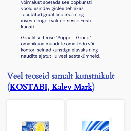
võimalust soetada see popkunsti
voolu esindav giclée tehnikas
teostatud graafiline teos ning
investeerige kvaliteetsesse Eesti
kunsti.
Graafilise teose “Support Group”
omanikuna muudate oma kodu või
kontori seinad kunstiga elavaks ning
naudite ajatut ilu veel aastakümneid.
Veel teoseid samalt kunstnikult
(
KOSTABI, Kalev Mark
)