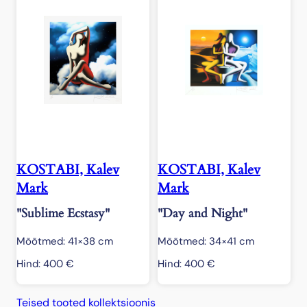
KOSTABI, Kalev
KOSTABI, Kalev
Mark
Mark
"Sublime Ecstasy"
"Day and Night"
Mõõtmed: 41×38 cm
Mõõtmed: 34×41 cm
Hind:
400
€
Hind:
400
€
Teised tooted kollektsioonis