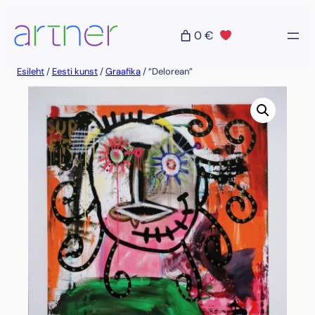
Liigu
sisu
0 €
juurde
Esileht
/
Eesti kunst
/
Graafika
/ “Delorean”