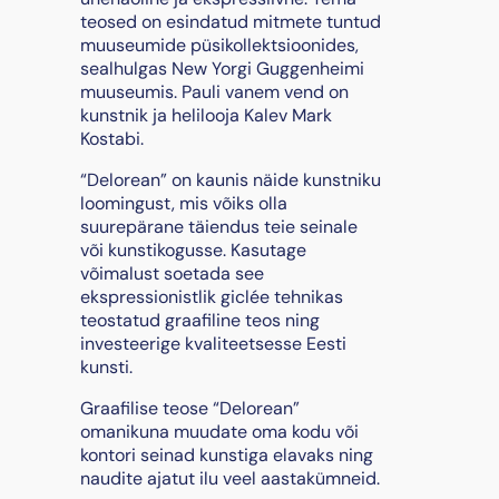
n
teosed on esindatud mitmete tuntud
"
muuseumide püsikollektsioonides,
k
sealhulgas New Yorgi Guggenheimi
o
muuseumis. Pauli vanem vend on
g
kunstnik ja helilooja Kalev Mark
u
Kostabi.
s
“Delorean” on kaunis näide kunstniku
loomingust, mis võiks olla
suurepärane täiendus teie seinale
või kunstikogusse. Kasutage
võimalust soetada see
ekspressionistlik giclée tehnikas
teostatud graafiline teos ning
investeerige kvaliteetsesse Eesti
kunsti.
Graafilise teose “Delorean”
omanikuna muudate oma kodu või
kontori seinad kunstiga elavaks ning
naudite ajatut ilu veel aastakümneid.