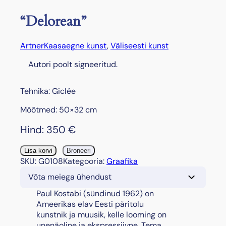
“Delorean”
Artner
Kaasaegne kunst
, 
Väliseesti kunst
Autori poolt signeeritud.
Tehnika: Giclée
Mõõtmed: 50×32 cm
Hind:
350
€
"
Lisa korvi
Broneeri
D
SKU:
G0108
Kategooria:
Graafika
e
Võta meiega ühendust
l
o
Paul Kostabi (sündinud 1962) on
r
Ameerikas elav Eesti päritolu
e
kunstnik ja muusik, kelle looming on
a
unenäoline ja ekspressiivne. Tema