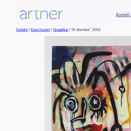
Liigu
sisu
Kunsti
juurde
Esileht
/
Eesti kunst
/
Graafika
/ “B-Bombs”, 2012