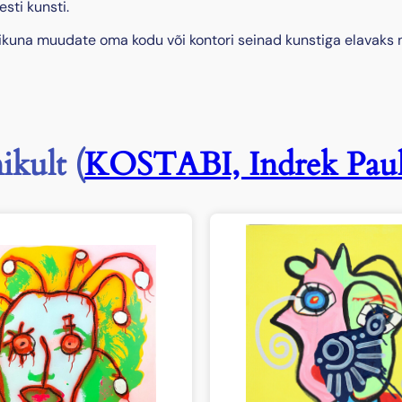
k
sti kunsti.
o
kuna muudate oma kodu või kontori seinad kunstiga elavaks 
g
u
s
ikult (
KOSTABI, Indrek Pau