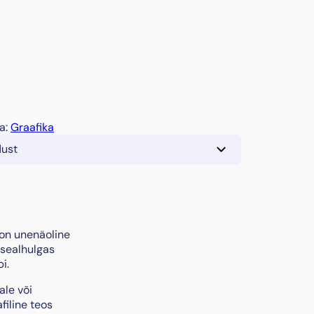
a:
Graafika
dust
 on unenäoline
 sealhulgas
i.
ale või
filine teos