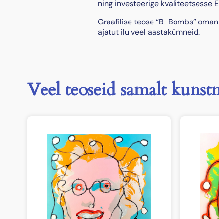
ning investeerige kvaliteetsesse Ee
Graafilise teose “B-Bombs” omani
ajatut ilu veel aastakümneid.
Veel teoseid samalt kunstn