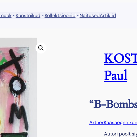
 müük
Kunstnikud
Kollektsioonid
Näitused
Artiklid
KOSTA
Paul
“B-Bombs
Artner
Kaasaegne kun
Autori poolt si