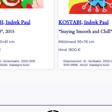
, Indrek Paul
KOSTABI, Indrek Paul
3", 2015
"Staying Smooth and Chill"
61×61 cm
Mõõtmed: 95×76 cm
€
Hind:
1800
€
L
Horisontaalne
2000-2019
Ekspressionism
XL
Vertikaalne
2000-2
Giclée
Kaasaegne kunst
1000-1999€
Akrüül
Kaasaegne kunst