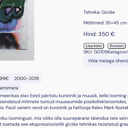
Tehnika: Giclée
Mõõtmed: 35×45 cm
Hind:
350
€
"
Lisa korvi
Broneeri
B
SKU:
G0109
Kategoori
-
Võta meiega ühen
B
o
m
99€
2000-2019
b
s
amimata
"
meerikas elav Eesti päritolu kunstnik ja muusik, kelle looming
,
 esindatud mitmete tuntud muuseumide püsikollektsioonides,
2
 Pauli vanem vend on kunstnik ja helilooja Kalev Mark Kostab
0
1
ku loomingust, mis võiks olla suurepärane täiendus teie sein
2
 soetada see ekspressionistlik giclée tehnikas teostatud graa