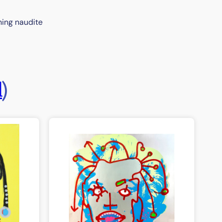
ning naudite
l
)