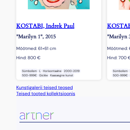
KOSTABI, Indrek Paul
KOSTABI
"Marilyn 1", 2015
"Marilyn 
Mõõtmed: 61×61 cm
Mõõtmed: 
Hind:
800
€
Hind:
700
Sümbolism
L
Horisontaalne
2000-2019
Sümbolism
500-999€
Giclée
Kaasaegne kunst
500-999€
Kunstigalerii teised teosed
Teised tooted kollektsioonis