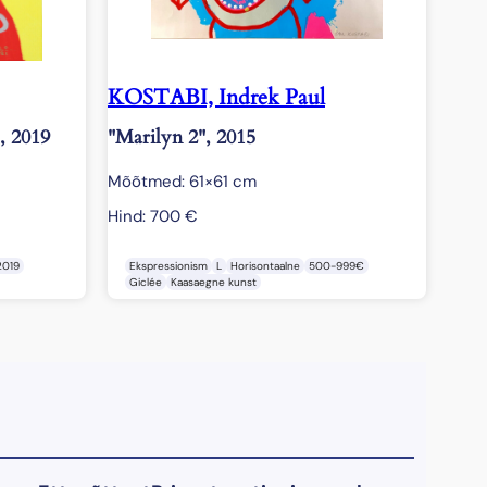
KOSTABI, Indrek Paul
, 2019
"Marilyn 2", 2015
Mõõtmed: 61×61 cm
Hind:
700
€
019
Ekspressionism
L
Horisontaalne
500-999€
Giclée
Kaasaegne kunst