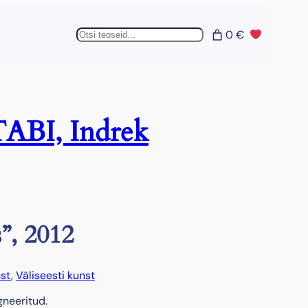
Otsing
0 €
BI, Indrek
”, 2012
st
, 
Väliseesti kunst
gneeritud.