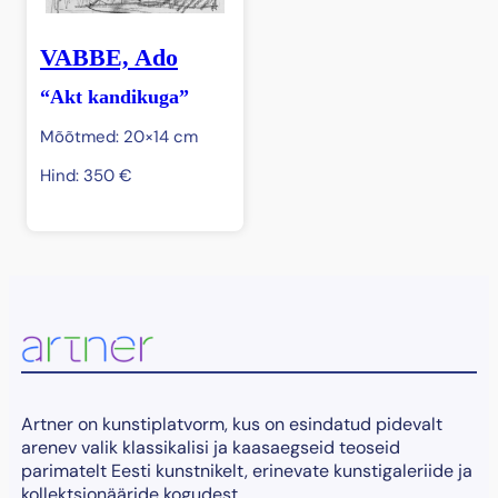
VABBE, Ado
“Akt kandikuga”
Mõõtmed: 20×14 cm
Hind:
350
€
Artner on kunstiplatvorm, kus on esindatud pidevalt
arenev valik klassikalisi ja kaasaegseid teoseid
parimatelt Eesti kunstnikelt, erinevate kunstigaleriide ja
kollektsionääride kogudest.