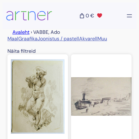
Liigu
sisu
0 €
juurde
Avaleht
›
VABBE, Ado
Maal
Graafika
Joonistus / pastell
Akvarell
Muu
Näita filtreid