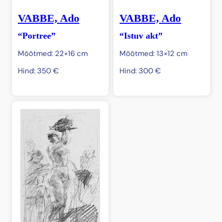
VABBE, Ado
VABBE, Ado
“Portree”
“Istuv akt”
Mõõtmed: 22×16 cm
Mõõtmed: 13×12 cm
Hind:
350
€
Hind:
300
€