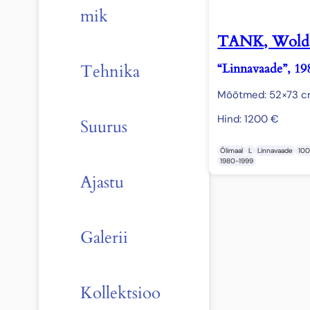
mik
TANK, Wold
“Linnavaade”, 19
Tehnika
Mõõtmed: 52×73 
Hind:
1200
€
Suurus
Õlimaal
L
Linnavaade
10
1980-1999
Ajastu
Galerii
Kollektsioo