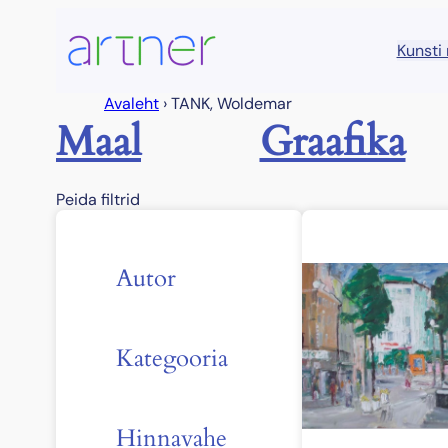
Liigu
sisu
Kunsti
juurde
Avaleht
›
TANK, Woldemar
Maal
Graafika
Peida filtrid
Autor
Kategooria
Hinnavahe