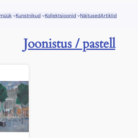
 müük
Kunstnikud
Kollektsioonid
Näitused
Artiklid
Joonistus / pastell