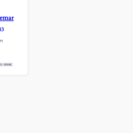
emar
83
cm
00-1999€