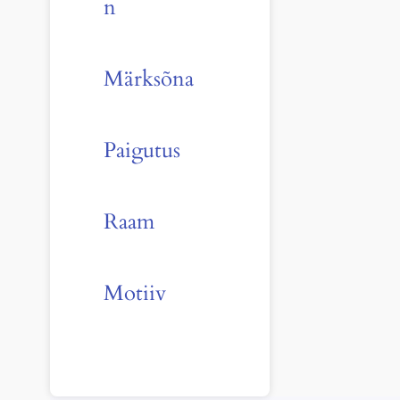
n
Märksõna
Paigutus
Raam
Motiiv