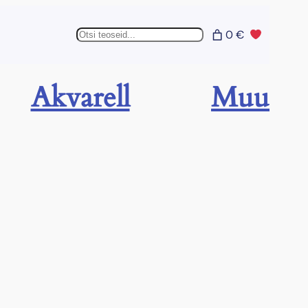
Otsing
0 €
Akvarell
Muu