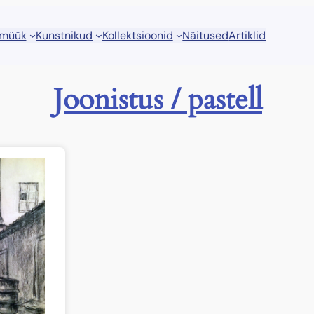
 müük
Kunstnikud
Kollektsioonid
Näitused
Artiklid
Joonistus / pastell