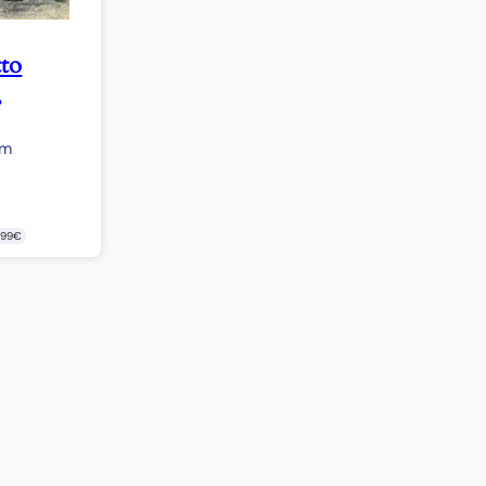
to
”
cm
499€