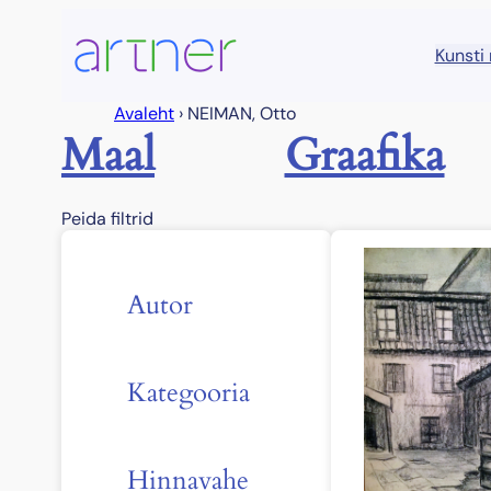
Liigu
sisu
Kunsti
juurde
Avaleht
›
NEIMAN, Otto
Maal
Graafika
Peida filtrid
Autor
Kategooria
Hinnavahe