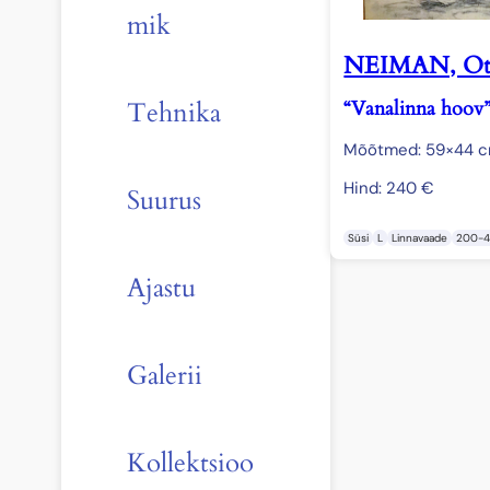
mik
NEIMAN, Ot
“Vanalinna hoov
Tehnika
Mõõtmed: 59×44 
Hind:
240
€
Suurus
Süsi
L
Linnavaade
200-
Ajastu
Galerii
Kollektsioo