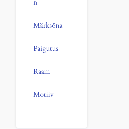
n
Märksõna
Paigutus
Raam
Motiiv