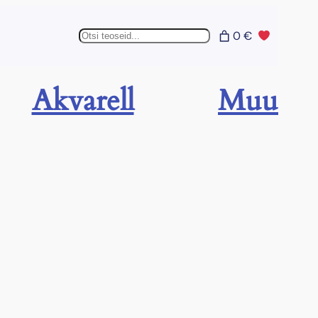
Otsing
0 €
Akvarell
Muu