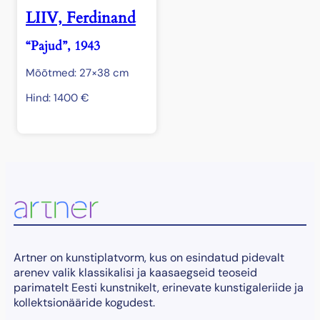
LIIV, Ferdinand
“Pajud”, 1943
Mõõtmed: 27×38 cm
Hind:
1400
€
Artner on kunstiplatvorm, kus on esindatud pidevalt
arenev valik klassikalisi ja kaasaegseid teoseid
parimatelt Eesti kunstnikelt, erinevate kunstigaleriide ja
kollektsionääride kogudest.