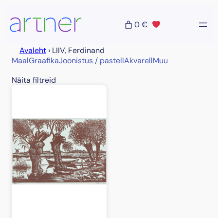
Liigu
sisu
0 €
juurde
Avaleht
›
LIIV, Ferdinand
Maal
Graafika
Joonistus / pastell
Akvarell
Muu
Näita filtreid