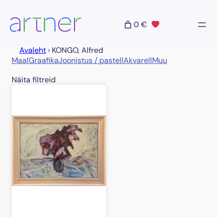
Liigu
sisu
0 €
juurde
Avaleht
›
KONGO, Alfred
Maal
Graafika
Joonistus / pastell
Akvarell
Muu
Näita filtreid