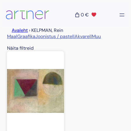
Liigu
sisu
0 €
juurde
Avaleht
›
KELPMAN, Rein
Maal
Graafika
Joonistus / pastell
Akvarell
Muu
Näita filtreid