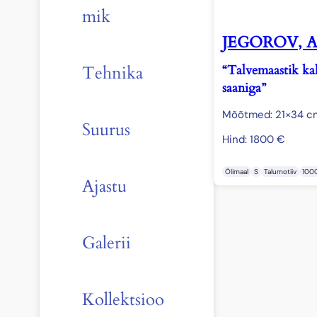
mik
JEGOROV, A
“Talvemaastik ka
Tehnika
saaniga”
Mõõtmed: 21×34 c
Suurus
Hind:
1800
€
Õlimaal
S
Talumotiiv
100
Ajastu
Galerii
Kollektsioo