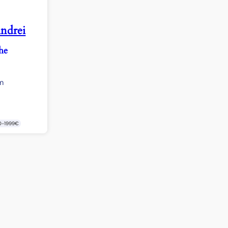
ndrei
he
m
0-1999€