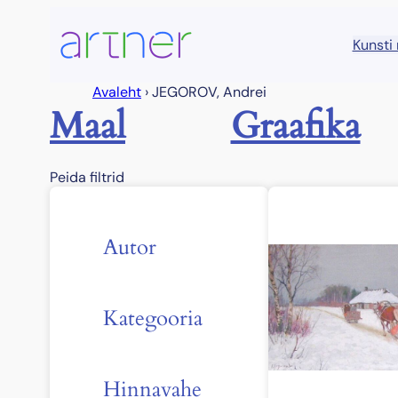
Liigu
sisu
Kunsti
juurde
Avaleht
›
JEGOROV, Andrei
Maal
Graafika
Peida filtrid
Autor
Kategooria
Hinnavahe