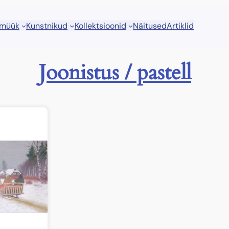
 müük
Kunstnikud
Kollektsioonid
Näitused
Artiklid
Joonistus / pastell