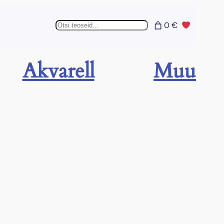
Otsing
0 €
Akvarell
Muu