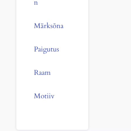
n
Märksõna
Paigutus
Raam
Motiiv