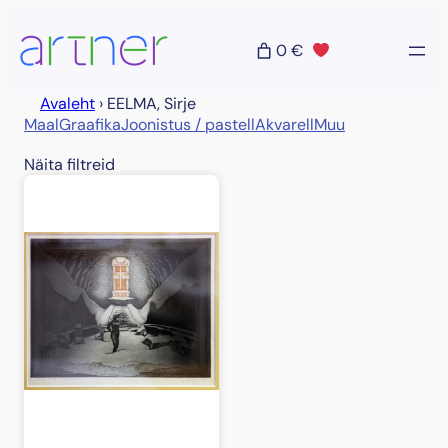
Liigu
sisu
0 €
juurde
Avaleht
›
EELMA, Sirje
Maal
Graafika
Joonistus / pastell
Akvarell
Muu
Näita filtreid