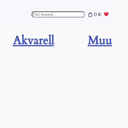
Otsing
0 €
Akvarell
Muu