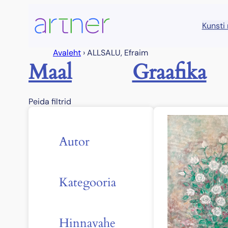
Liigu
sisu
Kunsti
juurde
Avaleht
›
ALLSALU, Efraim
Maal
Graafika
Peida filtrid
Autor
Kategooria
Hinnavahe