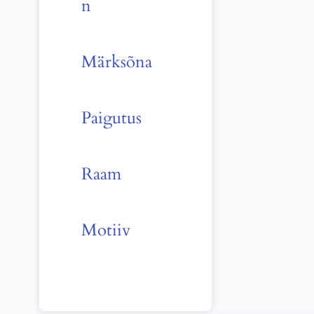
n
Märksõna
Paigutus
Raam
Motiiv