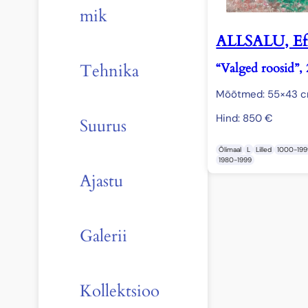
mik
ALLSALU, Ef
“Valged roosid”,
Tehnika
Mõõtmed: 55×43 
Hind:
850
€
Suurus
Õlimaal
L
Lilled
1000-19
1980-1999
Ajastu
Galerii
Kollektsioo