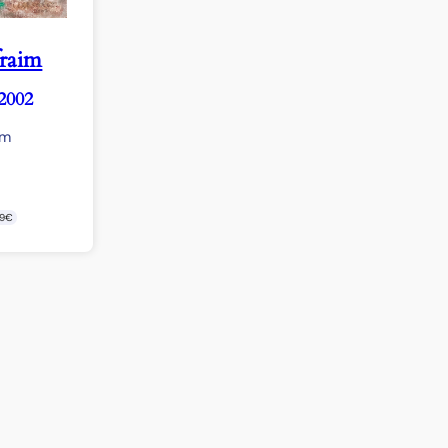
raim
 2002
cm
99€