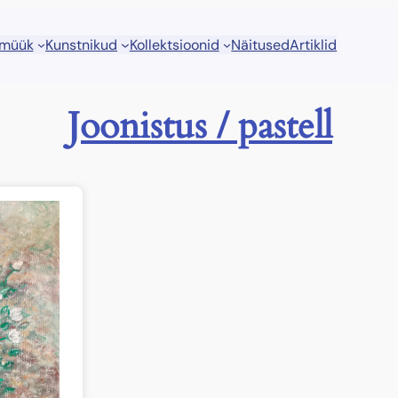
 müük
Kunstnikud
Kollektsioonid
Näitused
Artiklid
Joonistus / pastell